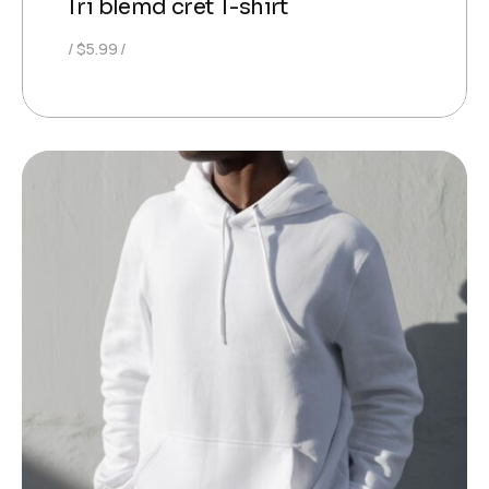
Tri blemd cret T-shirt
$
5.99