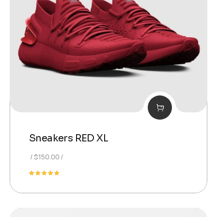
Sneakers RED XL
$
150.00
Valutato
5.00
su 5